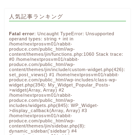
人気記事ランキング
Fatal error
: Uncaught TypeError: Unsupported
operand types: string + int in
/home/nextprosvm01/rabbit-
produce.com/public_html/wp-
content/themes/jin/functions.php:1060 Stack trace:
#0 /home/nextprosvm01/rabbit-
produce.com/public_html/wp-
content/themes/jin/include/custom-widget.php(426):
set_post_views() #1 /home/nextprosvm01/rabbit-
produce.com/public_html/wp-includes/class-wp-
widget.php(394): My_Widget_Popular_Posts-
>widget(Array, Array) #2
/home/nextprosvm01/rabbit-
produce.com/public_html/wp-
includes/widgets.php(845): WP_Widget-
>display_callback(Array, Array) #3
/home/nextprosvm01/rabbit-
produce.com/public_html/wp-
content/themes/jin/sidebar.php(8):
dynamic_sidebar('sidebar') #4