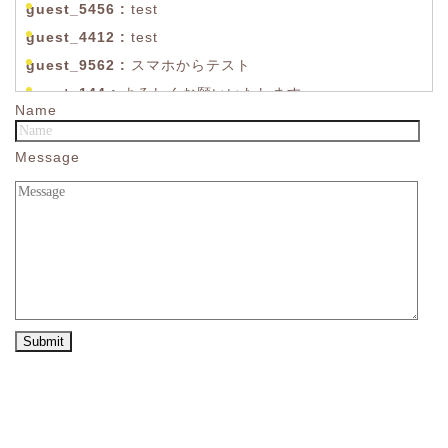
guest_5456 :
test
guest_4412 :
test
guest_9562 :
スマホからテスト
guest_144 :
よろしくお願いいたします。
Name
guest_8091 :
お疲れ様です。
guest_8091 :
テスト
Message
The Admin
:
High five! You’ve successfully installed
Simple Ajax Chat.