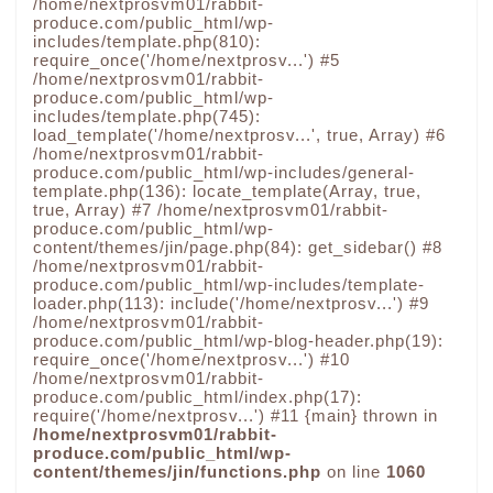
/home/nextprosvm01/rabbit-
produce.com/public_html/wp-
includes/template.php(810):
require_once('/home/nextprosv...') #5
/home/nextprosvm01/rabbit-
produce.com/public_html/wp-
includes/template.php(745):
load_template('/home/nextprosv...', true, Array) #6
/home/nextprosvm01/rabbit-
produce.com/public_html/wp-includes/general-
template.php(136): locate_template(Array, true,
true, Array) #7 /home/nextprosvm01/rabbit-
produce.com/public_html/wp-
content/themes/jin/page.php(84): get_sidebar() #8
/home/nextprosvm01/rabbit-
produce.com/public_html/wp-includes/template-
loader.php(113): include('/home/nextprosv...') #9
/home/nextprosvm01/rabbit-
produce.com/public_html/wp-blog-header.php(19):
require_once('/home/nextprosv...') #10
/home/nextprosvm01/rabbit-
produce.com/public_html/index.php(17):
require('/home/nextprosv...') #11 {main} thrown in
/home/nextprosvm01/rabbit-
produce.com/public_html/wp-
content/themes/jin/functions.php
on line
1060